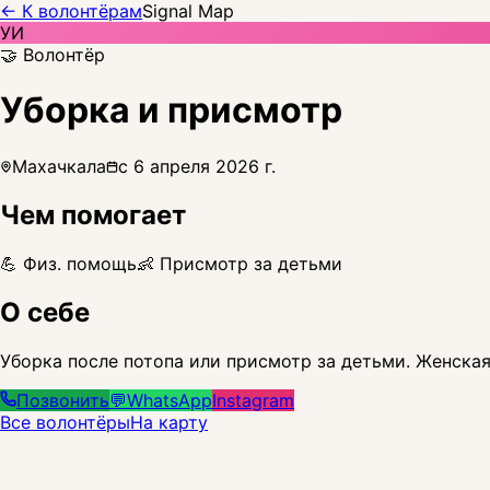
← К волонтёрам
Signal Map
УИ
🤝 Волонтёр
Уборка и присмотр
Махачкала
с
6 апреля 2026 г.
Чем помогает
💪 Физ. помощь
👶 Присмотр за детьми
О себе
Уборка после потопа или присмотр за детьми. Женска
Позвонить
💬
WhatsApp
Instagram
Все волонтёры
На карту